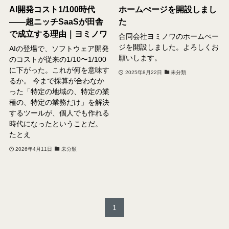
AI開発コスト1/100時代
ホームぺージを開設しまし
——超ニッチSaaSが田舎
た
で成立する理由｜ヨミノワ
合同会社ヨミノワのホームぺー
ジを開設しました。よろしくお
AIの登場で、ソフトウェア開発
願いします。
のコストが従来の1/10〜1/100
に下がった。これが何を意味す
2025年8月22日
未分類
るか。 今まで採算が合わなか
った「特定の地域の、特定の業
種の、特定の業務だけ」を解決
するツールが、個人でも作れる
時代になったということだ。
たとえ
2026年4月11日
未分類
1