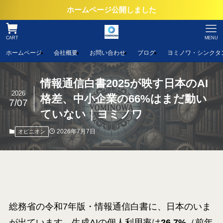
ホームページ公開しました
CART
MENU
ホームページ
会社概要
お問い合わせ
ブログ
ヨミノワ・シンクタ
情報通信白書2025が映す日本のAI
2026
格差、中小企業の66%はまだ動い
7/07
ていない｜ヨミノワ
2026年7月7日
オピニオン
総務省の令和7年版・情報通信白書に、日本のいま
が出ています。生成AIの個人利用率は
26.7%
（前年