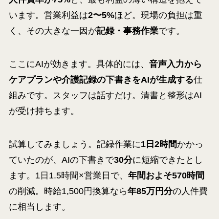
います。営業利益は
2〜5%
ほど。現場の負担は重
く、その大きな一因が
記録・事務作業
です。
ここにAIが効きます。具体的には、
音声入力から
ケアプランや介護記録の下書きをAIが生成する
仕
組みです。スタッフは話すだけ。清書と整形はAI
が受け持ちます。
試算してみましょう。記録作業に
1日2時間
かかっ
ていたのが、AIの下書きで
30分
に短縮できたとし
ます。1日1.5時間×営業日で、
年間およそ570時間
の削減。時給1,500円換算なら
年85万円分
の人件費
に相当します。