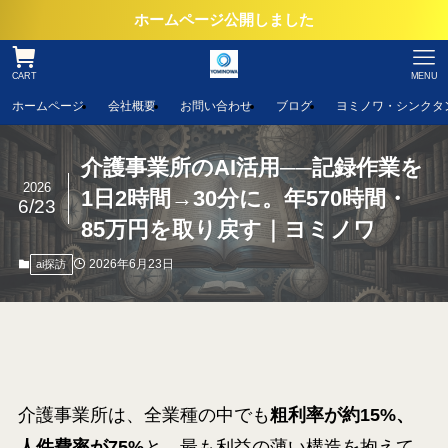
ホームページ公開しました
CART
MENU
ホームページ
会社概要
お問い合わせ
ブログ
ヨミノワ・シンクタ
介護事業所のAI活用──記録作業を
2026
1日2時間→30分に。年570時間・
6/23
85万円を取り戻す｜ヨミノワ
2026年6月23日
ai探訪
介護事業所は、全業種の中でも
粗利率が約15%、
人件費率が75%
と、最も利益の薄い構造を抱えて