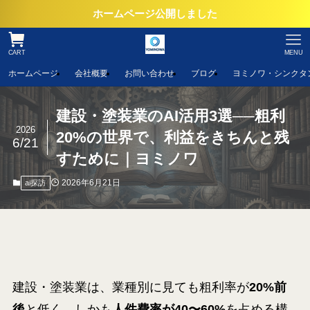
ホームページ公開しました
CART
MENU
ホームページ
会社概要
お問い合わせ
ブログ
ヨミノワ・シンクタ
建設・塗装業のAI活用3選──粗利
2026
20%の世界で、利益をきちんと残
6/21
すために｜ヨミノワ
2026年6月21日
ai探訪
建設・塗装業は、業種別に見ても粗利率が
20%前
後
と低く、しかも
人件費率が40〜60%
を占める構