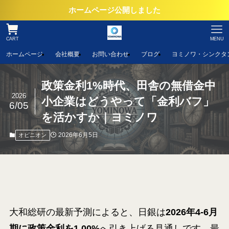
ホームページ公開しました
CART
MENU
ホームページ
会社概要
お問い合わせ
ブログ
ヨミノワ・シンクタ
政策金利1%時代、田舎の無借金中
2026
小企業はどうやって「金利バフ」
6/05
を活かすか｜ヨミノワ
2026年6月5日
オピニオン
大和総研の最新予測によると、日銀は
2026年4-6月
期に政策金利を1.00%
へ引き上げる見通しです。最