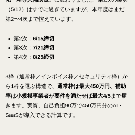
（5/12）はすでに過ぎていますが、本年度はまだ
第2〜4次まで控えています。
第2次：
6/15締切
第3次：
7/21締切
第4次：
8/25締切
3枠（通常枠／インボイス枠／セキュリティ枠）か
ら1枠を選ぶ構造で、
通常枠は最大450万円、補助
率は小規模事業者が要件を満たせば最大4/5
まで届
きます。実質、自己負担90万で450万円分のAI・
SaaSが導入できる計算です。