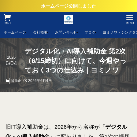
ホームページ公開しました
CART
MENU
ホームページ
会社概要
お問い合わせ
ブログ
ヨミノワ・シンクタ
デジタル化・AI導入補助金 第2次
2026
（6/15締切）に向けて、今週やっ
6/04
ておく3つの仕込み｜ヨミノワ
2026年6月4日
補助金
旧IT導入補助金は、2026年から名称が
「デジタル
化・AI導入補助金」
に変わりました。第1次の締切