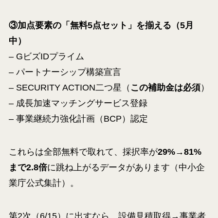
③加点要素の「無料5点セット」を揃える（5月
中）
– GビズIDプライム
– パートナーシップ構築宣言
– SECURITY ACTION二つ星（
この補助金は必須
）
– 成長加速マッチングサービス登録
– 事業継続力強化計画（BCP）認定
これらは全部無料で取れて、採択率が
29%→81%
まで2.8倍
に跳ね上がるデータがあります（中小企
業庁公式集計）。
第2次（6/15）に出すなら、設備見積取得→事業者