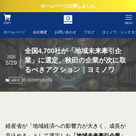
ホームページ公開しました
CART
MENU
ホームページ
会社概要
お問い合わせ
ブログ
ヨミノワ・シンクタ
全国4,700社が「地域未来牽引企
2026
業」に選定。秋田の企業が次に取
5/29
るべきアクション｜ヨミノワ
2026年5月29日
ai探訪
経産省が「地域経済への影響力が大きく、成長が
見込める」として選定した
「地域未来牽引企業」