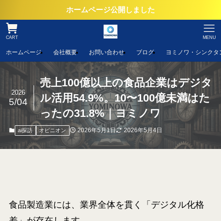
ホームページ公開しました
CART
MENU
ホームページ
会社概要
お問い合わせ
ブログ
ヨミノワ・シンクタ
売上100億以上の食品企業はデジタ
2026
ル活用54.9%。10〜100億未満はた
5/04
ったの31.8%｜ヨミノワ
2026年5月1日
2026年5月4日
ai探訪
オピニオン
食品製造業には、業界全体を貫く「デジタル化格
差」が存在します。