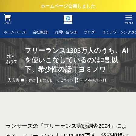
ホームページ公開しました
CART
MENU
ホームページ
会社概要
お問い合わせ
ブログ
ヨミノワ・シンクタ
フリーランス1303万人のうち、AI
2026
を使いこなしているのは3割以
4/27
下。希少性の話｜ヨミノワ
広告
2026年4月27日
ai探訪
お知らせ
オピニオン
ランサーズの「フリーランス実態調査2024」によ
ると、フリーランス人口は
1,303万人
、経済規模は