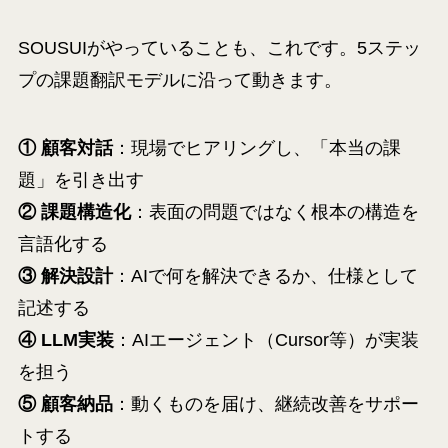
SOUSUIがやっていることも、これです。5ステッ
プの課題翻訳モデルに沿って動きます。
① 顧客対話
：現場でヒアリングし、「本当の課
題」を引き出す
② 課題構造化
：表面の問題ではなく根本の構造を
言語化する
③ 解決設計
：AIで何を解決できるか、仕様として
記述する
④ LLM実装
：AIエージェント（Cursor等）が実装
を担う
⑤ 顧客納品
：動くものを届け、継続改善をサポー
トする